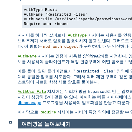
AuthType Basic
AuthName "Restricted Files"
AuthUserFile /usr/local/apache/passwd/passwor
Require user rbowen
지시어를 하나씩 살펴보자.
지시어는 사용자를 인증
AuthType
브라우저가 서버로 암호를 암호화하지 않고 보낸다. 그러므로 
다. 이 방법은
가 구현하며, 매우 안전하다. 
mod_auth_digest
지시어는 인증에 사용할
영역(realm)
을 지정한다. 
AuthName
보를 사용하여 클라이언트가 특정 인증구역에 어떤 암호를 보낼
예를 들어, 일단 클라이언트가
영역에 
"Restricted Files"
대해 동일한 암호를 시도한다. 그래서 여러 제한 구역이 같은 
스트명이 다르면 항상 새로 암호를 물어본다.
지시어는 우리가 방금
로 만든 암호
AuthUserFile
htpasswd
시간이 상당히 많이 걸릴 수 있다. 아파치는 빠른 데이타베이스
dbmmanage
프로그램을 사용하여 암호파일을 만들고 다룬다.
마지막으로
지시어는 서버의 특정 영역에 접근할 수 
Require
여러명을 들여보내기