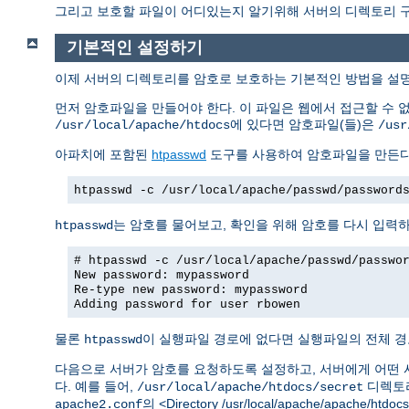
그리고 보호할 파일이 어디있는지 알기위해 서버의 디렉토리 구조
기본적인 설정하기
이제 서버의 디렉토리를 암호로 보호하는 기본적인 방법을 설
먼저 암호파일을 만들어야 한다. 이 파일은 웹에서 접근할 수 
에 있다면 암호파일(들)은
/usr/local/apache/htdocs
/usr
아파치에 포함된
htpasswd
도구를 사용하여 암호파일을 만든다
htpasswd -c /usr/local/apache/passwd/password
는 암호를 물어보고, 확인을 위해 암호를 다시 입력
htpasswd
# htpasswd -c /usr/local/apache/passwd/passwo
New password: mypassword
Re-type new password: mypassword
Adding password for user rbowen
물론
이 실행파일 경로에 없다면 실행파일의 전체 경
htpasswd
다음으로 서버가 암호를 요청하도록 설정하고, 서버에게 어떤 
다. 예를 들어,
디렉토리
/usr/local/apache/htdocs/secret
의 <Directory /usr/local/apache/apache/h
apache2.conf