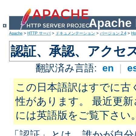
Apach
Apache
>
HTTP サーバ
>
ドキュメンテーション
>
バージョン 2.4
>
H
認証、承認、アクセ
翻訳済み言語:
en
|
e
この日本語訳はすでに古
性があります。 最近更
には英語版をご覧下さい
「認証」とは、誰かが自分