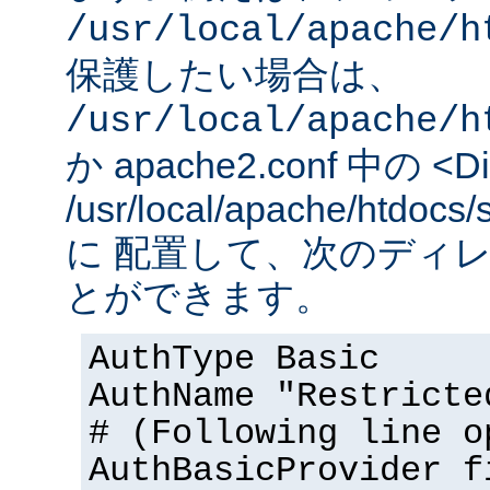
/usr/local/apache/h
保護したい場合は、
/usr/local/apache/h
か apache2.conf 中の <Dir
/usr/local/apache/htd
に 配置して、次のディ
とができます。
AuthType Basic
AuthName "Restricte
# (Following line o
AuthBasicProvider f