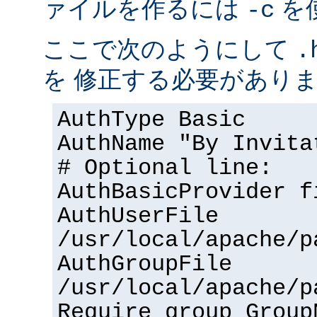
ァイルを作るには
を
-c
ここで次のようにして
.
を 修正する必要があり
AuthType Basic
AuthName "By Invita
# Optional line:
AuthBasicProvider f
AuthUserFile
/usr/local/apache/p
AuthGroupFile
/usr/local/apache/p
Require group Group