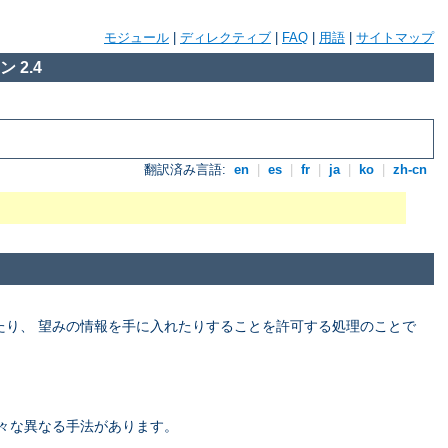
モジュール
|
ディレクティブ
|
FAQ
|
用語
|
サイトマップ
 2.4
翻訳済み言語:
en
|
es
|
fr
|
ja
|
ko
|
zh-cn
たり、 望みの情報を手に入れたりすることを許可する処理のことで
々な異なる手法があります。