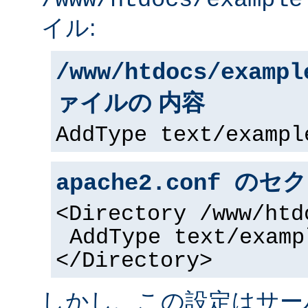
/www/htdocs/example
イル:
/www/htdocs/exampl
ァイルの 内容
AddType text/exampl
apache2.conf の
<Directory /www/htd
AddType text/examp
</Directory>
しかし、この設定はサー