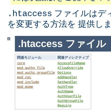
ファイルはデ
.htaccess
を変更する方法を 提供し
.htaccess ファイル
関連モジュール
関連ディレクティブ
core
AccessFileName
mod_authn_file
AllowOverride
mod_authz_groupfile
Options
mod_cgi
AddHandler
mod_include
SetHandler
mod_mime
AuthType
AuthName
AuthUserFile
AuthGroupFile
Require