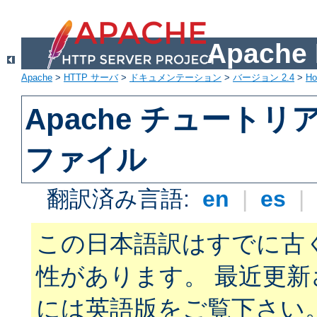
Apach
Apache
>
HTTP サーバ
>
ドキュメンテーション
>
バージョン 2.4
>
H
Apache チュートリアル:
ファイル
翻訳済み言語:
en
|
es
|
この日本語訳はすでに古
性があります。 最近更
には英語版をご覧下さい